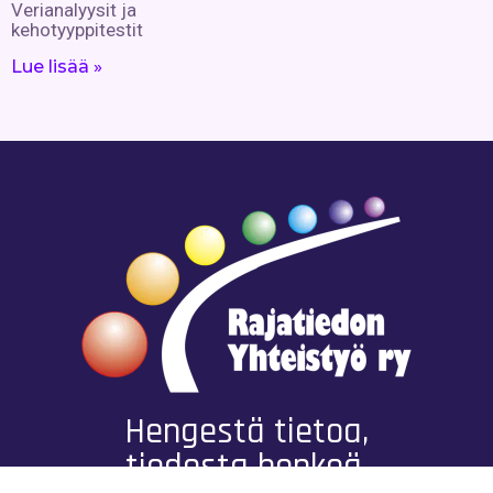
Verianalyysit ja
kehotyyppitestit
Lue lisää »
Hengestä tietoa,
tiedosta henkeä.