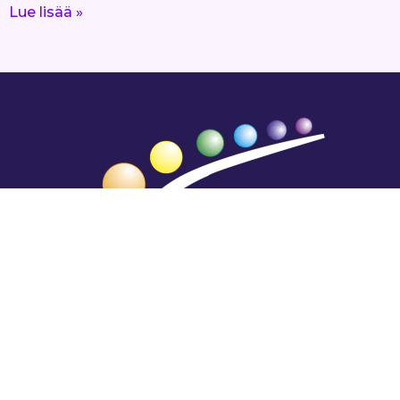
Lue lisää »
Hengestä tietoa,
tiedosta henkeä.