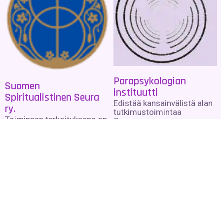
Parapsykologian
Suomen
instituutti
Spiritualistinen Seura
Edistää kansainvälistä alan
ry.
tutkimustoimintaa
Toiminnan tarkoituksena on
Suomessa.
tukea henkistä kehitystä
jokapäiväisessä elämässä
Lue lisää »
auttamalla ihmisiä
tiedostamaan
henkisyytensä ja sen
kehittämismahdollisuudet.
Lue lisää »