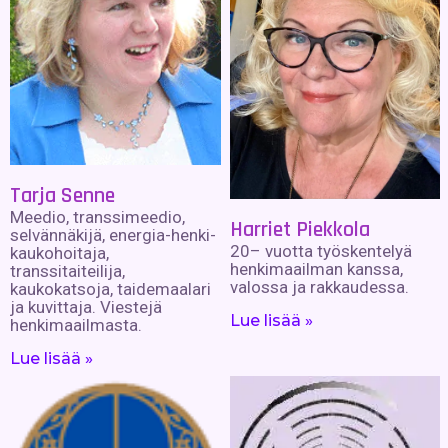
Tarja Senne
Meedio, transsimeedio,
Harriet Piekkola
selvännäkijä, energia-henki-
20– vuotta työskentelyä
kaukohoitaja,
henkimaailman kanssa,
transsitaiteilija,
valossa ja rakkaudessa.
kaukokatsoja, taidemaalari
ja kuvittaja. Viestejä
Lue lisää »
henkimaailmasta.
Lue lisää »