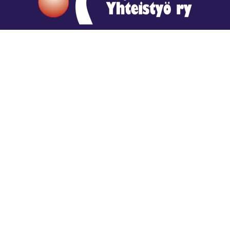
Hengestä tietoa,
tiedosta henkeä.
Rajatiedon erikoiskirjasto
rtyhallitus@gmail.com
Mariankatu 28 (sisäpihalla) Helsinki
044 9792544
Rajatiedon Erikoiskirjasto Mariankatu 28:ssa on
suljettuna toistaiseksi (elokuussa 2026)