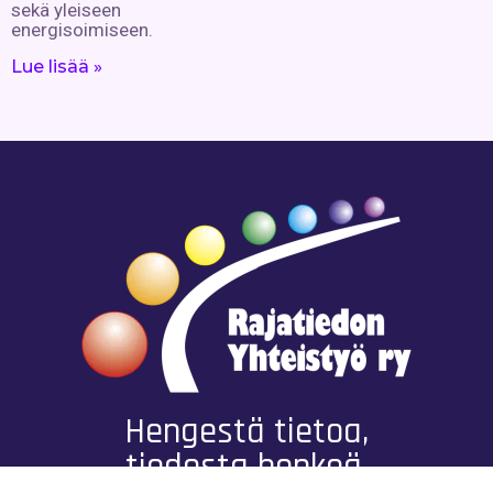
sekä yleiseen
energisoimiseen.
Lue lisää »
Hengestä tietoa,
tiedosta henkeä.