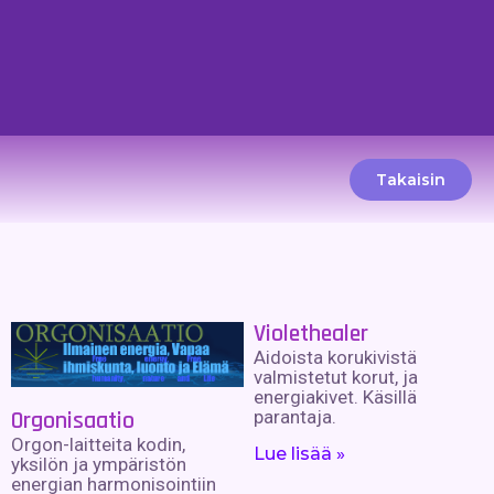
Takaisin
Violethealer
Aidoista korukivistä
valmistetut korut, ja
energiakivet. Käsillä
Orgonisaatio
parantaja.
Orgon-laitteita kodin,
Lue lisää »
yksilön ja ympäristön
energian harmonisointiin