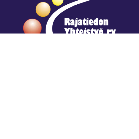
Hengestä tietoa,
tiedosta henkeä.
Rajatiedon erikoiskirjasto
rtyhallitus@gmail.com
Mariankatu 28 (sisäpihalla) Helsinki
044 9792544
Rajatiedon Erikoiskirjasto Mariankatu 28:ssa on