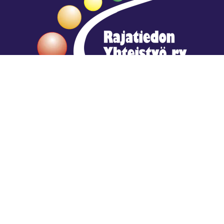
Hengestä tietoa,
tiedosta henkeä.
Rajatiedon erikoiskirjasto
rtyhallitus@gmail.com
Mariankatu 28 (sisäpihalla) Helsinki
044 9792544
Rajatiedon Erikoiskirjasto Mariankatu 28:ssa on