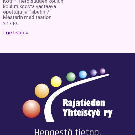
Koti – Tietoisuuden koulun
koulutuksesta vastaava
opettaja ja Tiibetin 7
Mestarin meditaation
vetäjä.
Lue lisää »
Hengestä tietoa,