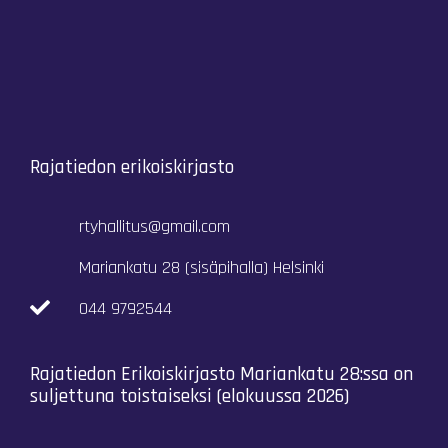
Rajatiedon erikoiskirjasto
rtyhallitus@gmail.com
Mariankatu 28 (sisäpihalla) Helsinki
044 9792544
Rajatiedon Erikoiskirjasto Mariankatu 28:ssa on
suljettuna toistaiseksi (elokuussa 2026)