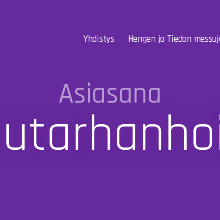
Yhdistys
Hengen ja Tiedon messuj
Asiasana
utarhanho