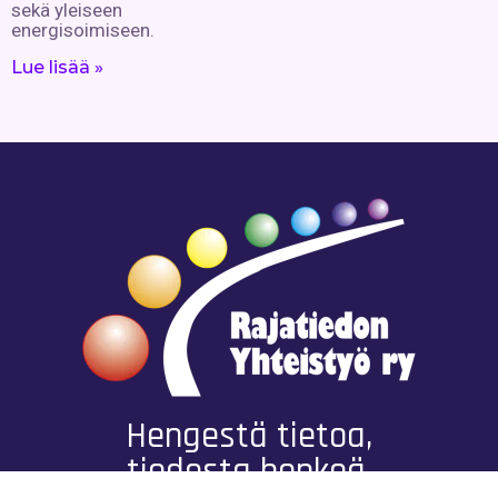
sekä yleiseen
energisoimiseen.
Lue lisää »
Hengestä tietoa,
tiedosta henkeä.