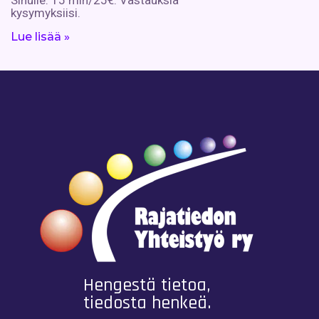
kysymyksiisi.
Lue lisää »
Hengestä tietoa,
tiedosta henkeä.