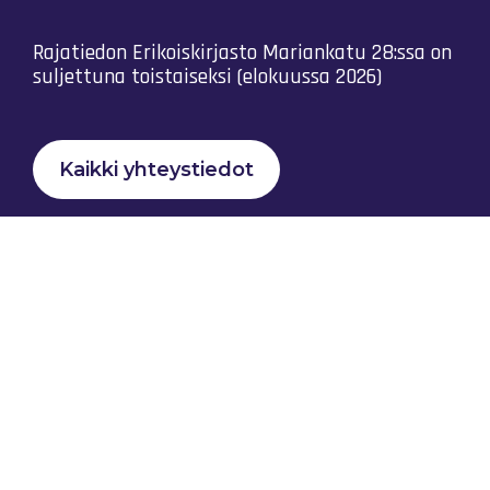
Rajatiedon Erikoiskirjasto Mariankatu 28:ssa on
suljettuna toistaiseksi (elokuussa 2026)
Kaikki yhteystiedot
Tietosuojaseloste
Rajatiedon Yhteistyö Ry © 2023 |
nona.fi
Kotisivut: