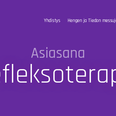
Yhdistys
Hengen ja Tiedon messuj
Asiasana
fleksotera