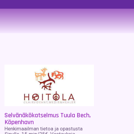
Selvänäkökatselmus Tuula Bech,
Köpenhavn
Henkimaailman tietoa ja opastusta
Sinulle. 15 min/25€. Vastauksia