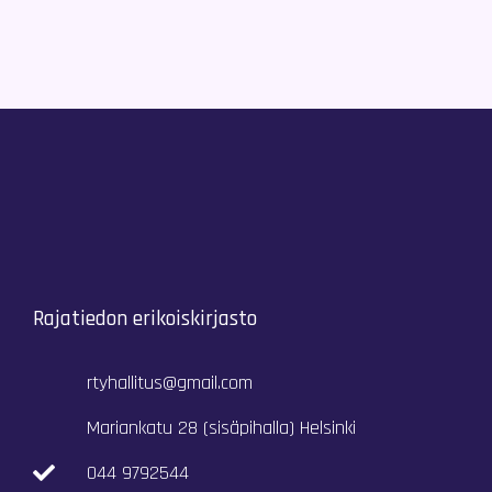
Rajatiedon erikoiskirjasto
rtyhallitus@gmail.com
Mariankatu 28 (sisäpihalla) Helsinki
044 9792544