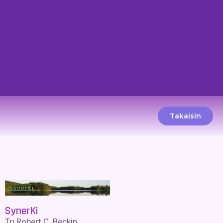
Takaisin
SynerKi
Tri Robert C. Beckin