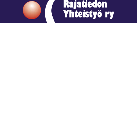
Hengestä tietoa,
tiedosta henkeä.
Rajatiedon erikoiskirjasto
rtyhallitus@gmail.com
Mariankatu 28 (sisäpihalla) Helsinki
044 9792544
Rajatiedon Erikoiskirjasto Mariankatu 28:ssa on
suljettuna toistaiseksi (elokuussa 2026)