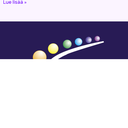
Lue lisää »
Hengestä tietoa,
tiedosta henkeä.