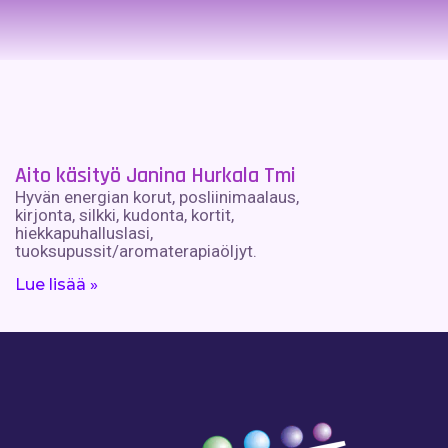
Aito käsityö Janina Hurkala Tmi
Hyvän energian korut, posliinimaalaus,
kirjonta, silkki, kudonta, kortit,
hiekkapuhalluslasi,
tuoksupussit/aromaterapiaöljyt.
Lue lisää »