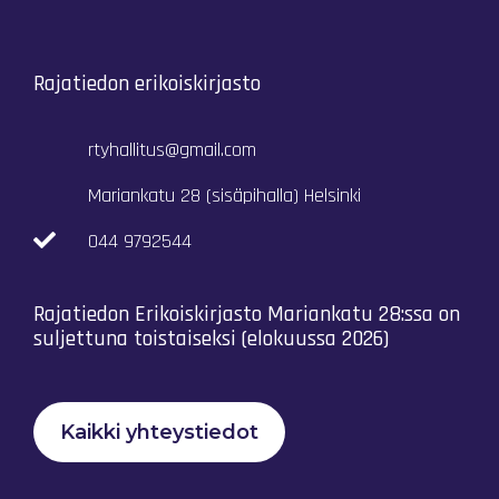
Rajatiedon erikoiskirjasto
rtyhallitus@gmail.com
Mariankatu 28 (sisäpihalla) Helsinki
044 9792544
Rajatiedon Erikoiskirjasto Mariankatu 28:ssa on
suljettuna toistaiseksi (elokuussa 2026)
Kaikki yhteystiedot