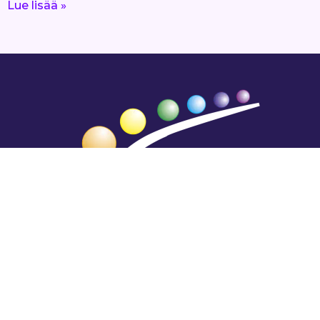
Lue lisää »
Hengestä tietoa,
tiedosta henkeä.