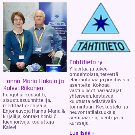
Tähtitieto ry
Ylläpitää ja tukee
omaehtoista, tervettä
elämäntapaa ja positiivisia
Hanna-Maria Hakala ja
asenteita. Kokoaa
Kalevi Riikonen
vastuulliset harrastajat
Fengshui-konsultti,
yhteiseen, kestävää
sisustussuunnittelija,
kulutusta edistävään
meditaatio-ohjaaja,
toimintaan. Keskustelu- ja
Enjoneuvoja Hanna-Maria &
neuvontatilaisuuksia,
kirjailija, kontaktihenkilö,
seminaareja, luentoja ja
luennoitsija, kouluttaja
kursseja.
Kalevi
Lue lisää »