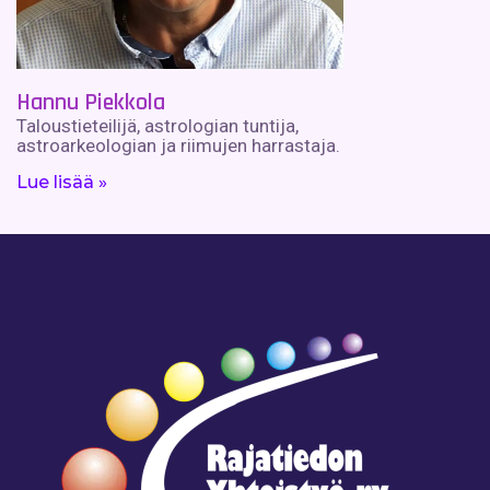
Hannu Piekkola
Taloustieteilijä, astrologian tuntija,
astroarkeologian ja riimujen harrastaja.
Lue lisää »