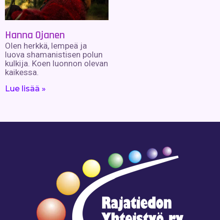
Hanna Ojanen
Olen herkkä, lempeä ja
luova shamanistisen polun
kulkija. Koen luonnon olevan
kaikessa.
Lue lisää »