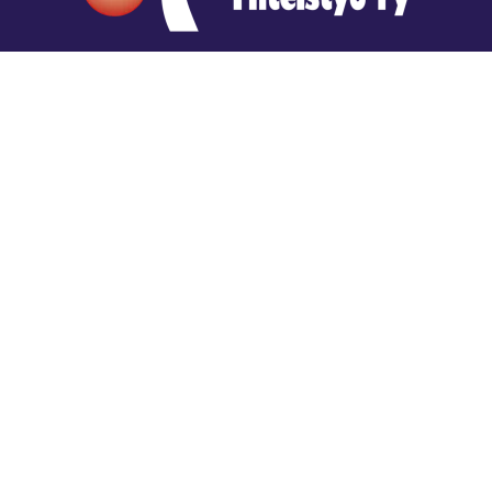
Hengestä tietoa,
tiedosta henkeä.
Rajatiedon erikoiskirjasto
rtyhallitus@gmail.com
Mariankatu 28 (sisäpihalla) Helsinki
044 9792544
Rajatiedon Erikoiskirjasto Mariankatu 28:ssa on
suljettuna toistaiseksi (elokuussa 2026)
Kaikki yhteystiedot