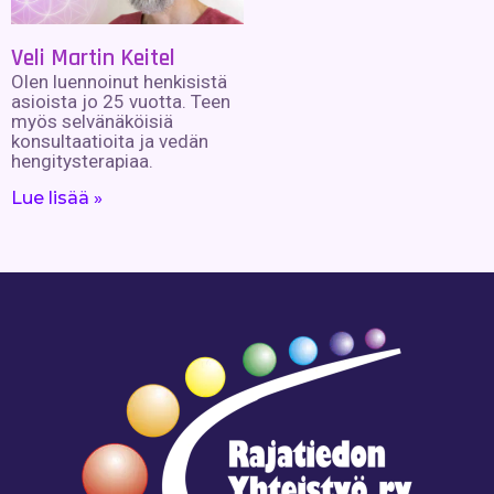
Veli Martin Keitel
Olen luennoinut henkisistä
asioista jo 25 vuotta. Teen
myös selvänäköisiä
konsultaatioita ja vedän
hengitysterapiaa.
Lue lisää »