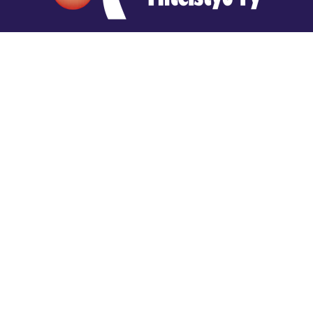
Hengestä tietoa,
tiedosta henkeä.
Rajatiedon erikoiskirjasto
rtyhallitus@gmail.com
Mariankatu 28 (sisäpihalla) Helsinki
044 9792544
Rajatiedon Erikoiskirjasto Mariankatu 28:ssa on
suljettuna toistaiseksi (elokuussa 2026)
Kaikki yhteystiedot