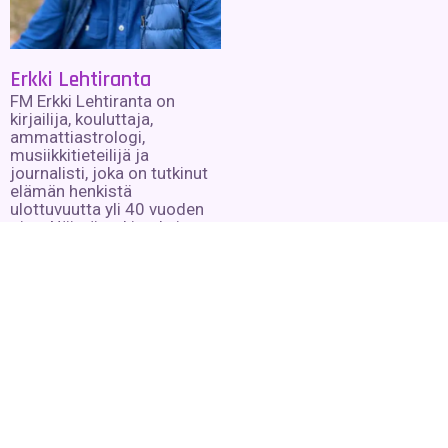
Erkki Lehtiranta
FM Erkki Lehtiranta on
kirjailija, kouluttaja,
ammattiastrologi,
musiikkitieteilijä ja
journalisti, joka on tutkinut
elämän henkistä
ulottuvuutta yli 40 vuoden
ajan. Näistä tutkimuksista
on syntynyt 12 kirjaa
henkisyyden eri osa-alueilta
sekä satoja kirjoituksia,
luentoja ja kursseja eri
foorumeille.
Lue lisää »