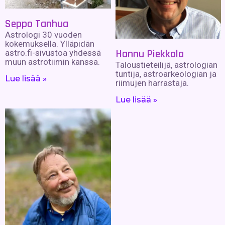
Seppo Tanhua
Astrologi 30 vuoden
kokemuksella. Ylläpidän
Hannu Piekkola
astro.fi-sivustoa yhdessä
muun astrotiimin kanssa.
Taloustieteilijä, astrologian
tuntija, astroarkeologian ja
Lue lisää »
riimujen harrastaja.
Lue lisää »