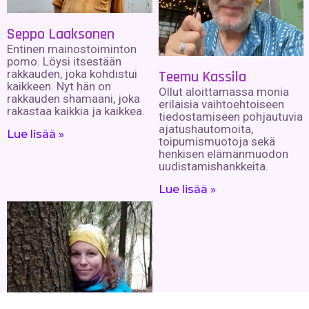
Seppo Laaksonen
Entinen mainostoiminton
pomo. Löysi itsestään
rakkauden, joka kohdistui
Teemu Kassila
kaikkeen. Nyt hän on
Ollut aloittamassa monia
rakkauden shamaani, joka
erilaisia vaihtoehtoiseen
rakastaa kaikkia ja kaikkea.
tiedostamiseen pohjautuvia
ajatushautomoita,
Lue lisää »
toipumismuotoja sekä
henkisen elämänmuodon
uudistamishankkeita.
Lue lisää »