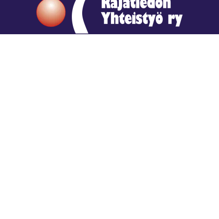
Hengestä tietoa,
tiedosta henkeä.
Rajatiedon erikoiskirjasto
rtyhallitus@gmail.com
Mariankatu 28 (sisäpihalla) Helsinki
044 9792544
Rajatiedon Erikoiskirjasto Mariankatu 28:ssa on
suljettuna toistaiseksi (elokuussa 2026)