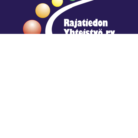
Hengestä tietoa,
tiedosta henkeä.
Rajatiedon erikoiskirjasto
rtyhallitus@gmail.com
Mariankatu 28 (sisäpihalla) Helsinki
044 9792544
Rajatiedon Erikoiskirjasto Mariankatu 28:ssa on