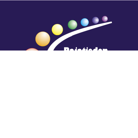
Hengestä tietoa,
tiedosta henkeä.
Rajatiedon erikoiskirjasto
rtyhallitus@gmail.com