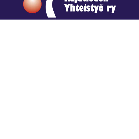
Hengestä tietoa,
tiedosta henkeä.
Rajatiedon erikoiskirjasto
rtyhallitus@gmail.com
Mariankatu 28 (sisäpihalla) Helsinki
044 9792544
Rajatiedon Erikoiskirjasto Mariankatu 28:ssa on
suljettuna toistaiseksi (elokuussa 2026)