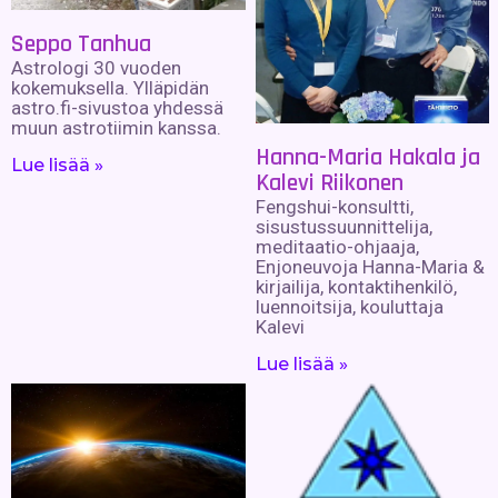
Seppo Tanhua
Astrologi 30 vuoden
kokemuksella. Ylläpidän
astro.fi-sivustoa yhdessä
muun astrotiimin kanssa.
Hanna-Maria Hakala ja
Lue lisää »
Kalevi Riikonen
Fengshui-konsultti,
sisustussuunnittelija,
meditaatio-ohjaaja,
Enjoneuvoja Hanna-Maria &
kirjailija, kontaktihenkilö,
luennoitsija, kouluttaja
Kalevi
Lue lisää »