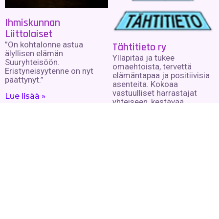
Ihmiskunnan
Liittolaiset
”On kohtalonne astua
Tähtitieto ry
älyllisen elämän
Ylläpitää ja tukee
Suuryhteisöön.
omaehtoista, tervettä
Eristyneisyytenne on nyt
elämäntapaa ja positiivisia
päättynyt.”
asenteita. Kokoaa
vastuulliset harrastajat
Lue lisää »
yhteiseen, kestävää
kulutusta edistävään
toimintaan. Keskustelu- ja
neuvontatilaisuuksia,
seminaareja, luentoja ja
kursseja.
Lue lisää »