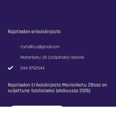
Rajatiedon erikoiskirjasto
rtyhallitus@gmail.com
Mariankatu 28 (sisäpihalla) Helsinki
044 9792544
Rajatiedon Erikoiskirjasto Mariankatu 28:ssa on
suljettuna toistaiseksi (elokuussa 2026)
Kaikki yhteystiedot