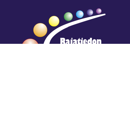
Hengestä tietoa,
tiedosta henkeä.
Rajatiedon erikoiskirjasto
rtyhallitus@gmail.com
Mariankatu 28 (sisäpihalla) Helsinki