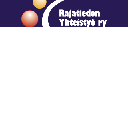
Hengestä tietoa,
tiedosta henkeä.
Rajatiedon erikoiskirjasto
rtyhallitus@gmail.com
Mariankatu 28 (sisäpihalla) Helsinki
044 9792544
Rajatiedon Erikoiskirjasto Mariankatu 28:ssa on