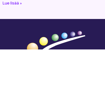
Lue lisää »
Hengestä tietoa,
tiedosta henkeä.