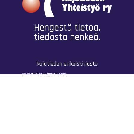
Hengestä tietoa,
tiedosta henkeä.
Rajatiedon erikoiskirjasto
rtyhallitus@gmail.com
Mariankatu 28 (sisäpihalla) Helsinki
044 9792544
Rajatiedon Erikoiskirjasto Mariankatu 28:ssa on
suljettuna toistaiseksi (elokuussa 2026)