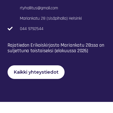
rtyhallitus@gmail.com
Mariankatu 28 (sisäpihalla) Helsinki
044 9792544
Rajatiedon Erikoiskirjasto Mariankatu 28:ssa on
suljettuna toistaiseksi (elokuussa 2026)
Kaikki yhteystiedot
Tietosuojaseloste
Rajatiedon Yhteistyö Ry © 2023 |