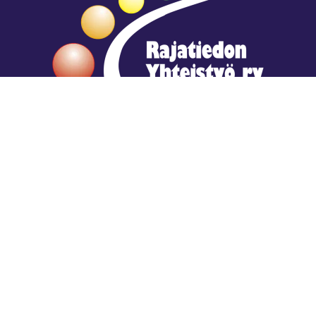
Hengestä tietoa,
tiedosta henkeä.
Rajatiedon erikoiskirjasto
rtyhallitus@gmail.com
Mariankatu 28 (sisäpihalla) Helsinki
044 9792544
Rajatiedon Erikoiskirjasto Mariankatu 28:ssa on