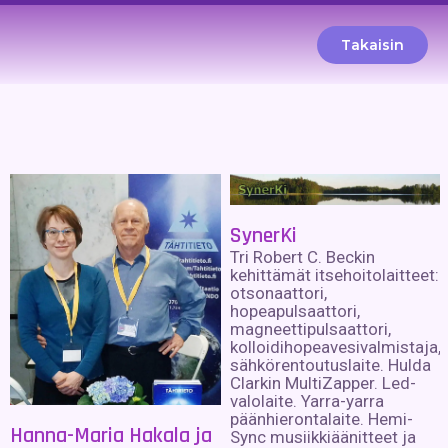
Takaisin
SynerKi
Tri Robert C. Beckin
kehittämät itsehoitolaitteet:
otsonaattori,
hopeapulsaattori,
magneettipulsaattori,
kolloidihopeavesivalmistaja,
sähkörentoutuslaite. Hulda
Clarkin MultiZapper. Led-
valolaite. Yarra-yarra
päänhierontalaite. Hemi-
Hanna-Maria Hakala ja
Sync musiikkiäänitteet ja