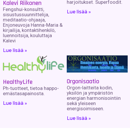
Kalevi Riikonen
harjoitukset. Superfoodit.
Fengshui-konsultti,
Lue lisää »
sisustussuunnittelija,
meditaatio-ohjaaja,
Enjoneuvoja Hanna-Maria &
kirjailija, kontaktihenkilö,
luennoitsija, kouluttaja
Kalevi
Lue lisää »
Orgonisaatio
HealthyLife
Orgon-laitteita kodin,
Ph-tuotteet, tietoa happo-
yksilön ja ympäristön
emästasapainosta.
energian harmonisointiin
Lue lisää »
sekä yleiseen
energisoimiseen.
Lue lisää »