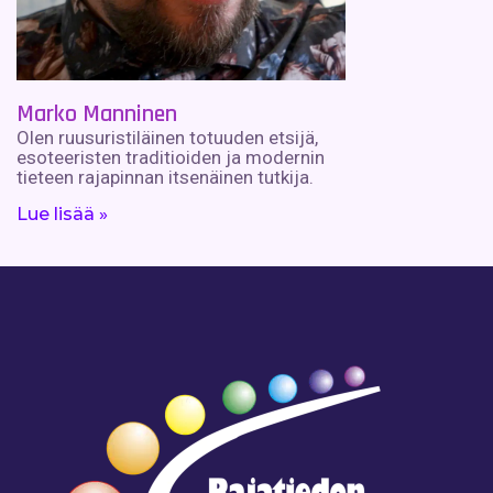
Marko Manninen
Olen ruusuristiläinen totuuden etsijä,
esoteeristen traditioiden ja modernin
tieteen rajapinnan itsenäinen tutkija.
Lue lisää »