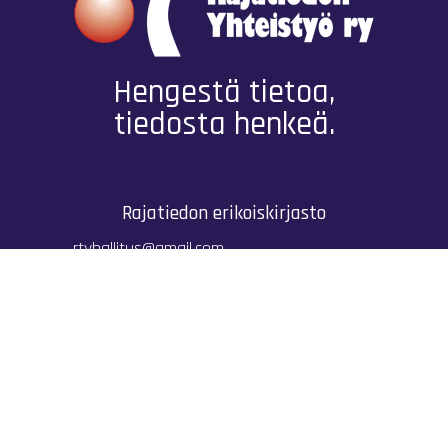
Hengestä tietoa,
tiedosta henkeä.
Rajatiedon erikoiskirjasto
rtyhallitus@gmail.com
Mariankatu 28 (sisäpihalla) Helsinki
044 9792544
Rajatiedon Erikoiskirjasto Mariankatu 28:ssa on
suljettuna toistaiseksi (elokuussa 2026)