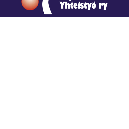
Hengestä tietoa,
tiedosta henkeä.
Rajatiedon erikoiskirjasto
rtyhallitus@gmail.com
Mariankatu 28 (sisäpihalla) Helsinki
044 9792544
Rajatiedon Erikoiskirjasto Mariankatu 28:ssa on
suljettuna toistaiseksi (elokuussa 2026)