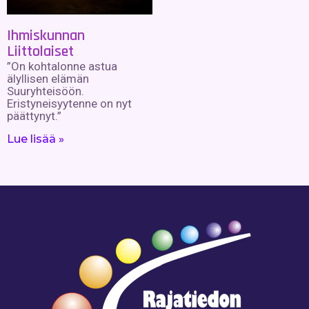
Ihmiskunnan
Liittolaiset
”On kohtalonne astua
älyllisen elämän
Suuryhteisöön.
Eristyneisyytenne on nyt
päättynyt.”
Lue lisää »