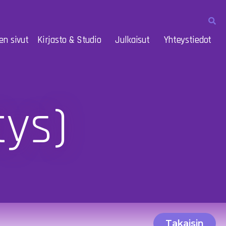
en sivut
Kirjasto & Studio
Julkaisut
Yhteystiedot
tys)
Takaisin