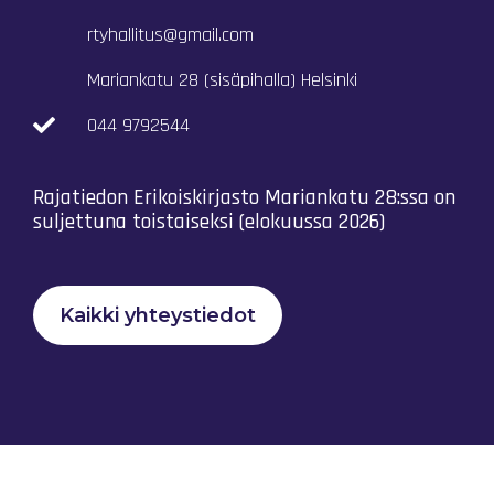
rtyhallitus@gmail.com
Mariankatu 28 (sisäpihalla) Helsinki
044 9792544
Rajatiedon Erikoiskirjasto Mariankatu 28:ssa on
suljettuna toistaiseksi (elokuussa 2026)
Kaikki yhteystiedot
Tietosuojaseloste
Rajatiedon Yhteistyö Ry © 2023 |