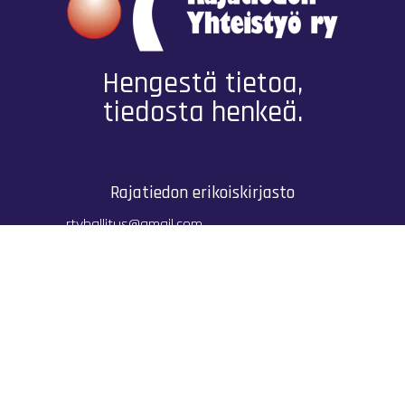
Hengestä tietoa,
tiedosta henkeä.
Rajatiedon erikoiskirjasto
rtyhallitus@gmail.com
Mariankatu 28 (sisäpihalla) Helsinki
044 9792544
Rajatiedon Erikoiskirjasto Mariankatu 28:ssa on
suljettuna toistaiseksi (elokuussa 2026)