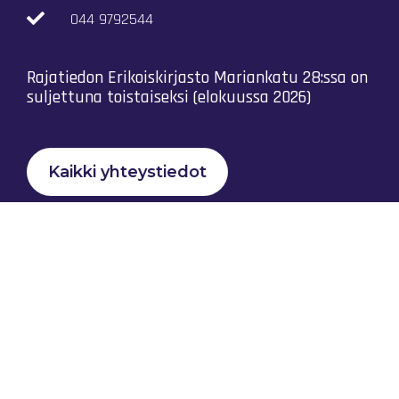
044 9792544
Rajatiedon Erikoiskirjasto Mariankatu 28:ssa on
suljettuna toistaiseksi (elokuussa 2026)
Kaikki yhteystiedot
Tietosuojaseloste
Rajatiedon Yhteistyö Ry © 2023 |