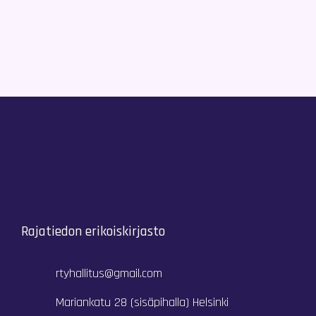
Rajatiedon erikoiskirjasto
rtyhallitus@gmail.com
Mariankatu 28 (sisäpihalla) Helsinki