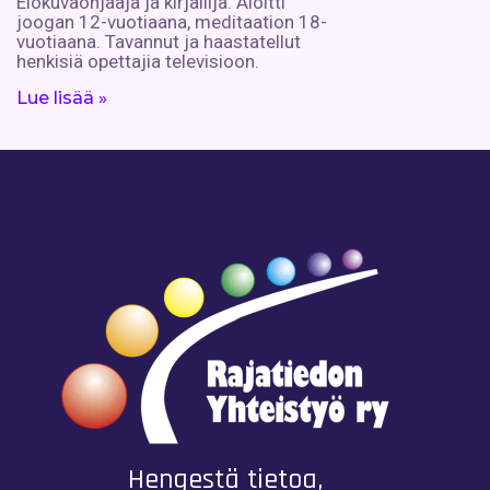
Elokuvaohjaaja ja kirjailija. Aloitti
joogan 12-vuotiaana, meditaation 18-
vuotiaana. Tavannut ja haastatellut
henkisiä opettajia televisioon.
Lue lisää »
Hengestä tietoa,