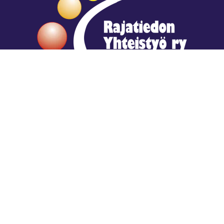
Hengestä tietoa,
tiedosta henkeä.
Rajatiedon erikoiskirjasto
rtyhallitus@gmail.com
Mariankatu 28 (sisäpihalla) Helsinki
044 9792544
Rajatiedon Erikoiskirjasto Mariankatu 28:ssa on