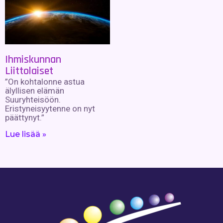
Ihmiskunnan
Liittolaiset
”On kohtalonne astua
älyllisen elämän
Suuryhteisöön.
Eristyneisyytenne on nyt
päättynyt.”
Lue lisää »