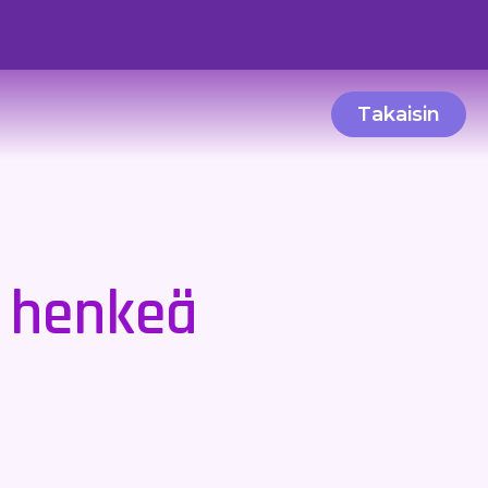
Takaisin
a henkeä