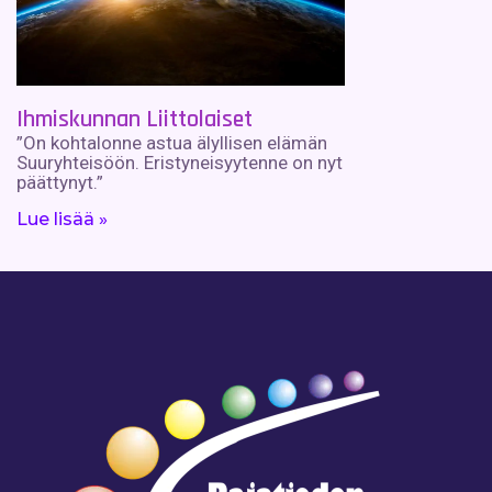
Ihmiskunnan Liittolaiset
”On kohtalonne astua älyllisen elämän
Suuryhteisöön. Eristyneisyytenne on nyt
päättynyt.”
Lue lisää »