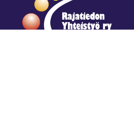
Hengestä tietoa,
tiedosta henkeä.
Rajatiedon erikoiskirjasto
rtyhallitus@gmail.com
Mariankatu 28 (sisäpihalla) Helsinki
044 9792544
Rajatiedon Erikoiskirjasto Mariankatu 28:ssa on