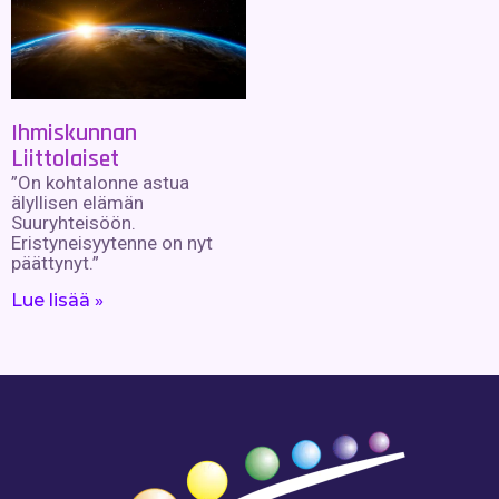
Ihmiskunnan
Liittolaiset
”On kohtalonne astua
älyllisen elämän
Suuryhteisöön.
Eristyneisyytenne on nyt
päättynyt.”
Lue lisää »