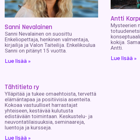
Antti Korp
Mysteerien m
Sanni Nevalainen
totuudenetsi
Sanni Nevalainen on suosittu
konseptuaali
Enkeliopettaja, henkinen valmentaja,
kokija. Samal
kirjailija ja Valon Taiteilija. Enkelikoulua
Antti.
Sanni on pitänyt 15 vuotta.
Lue lisää »
Lue lisää »
Tähtitieto ry
Ylläpitää ja tukee omaehtoista, tervettä
elämäntapaa ja positiivisia asenteita.
Kokoaa vastuulliset harrastajat
yhteiseen, kestävää kulutusta
edistävään toimintaan. Keskustelu- ja
neuvontatilaisuuksia, seminaareja,
luentoja ja kursseja.
Lue lisää »