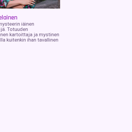
elainen
ysteerin iäinen
jä. Totuuden
nen kartoittaja ja mystinen
la kuitenkin ihan tavallinen