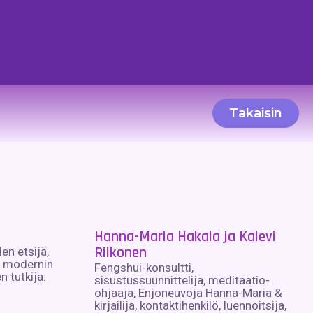
Takaisin
Hanna-Maria Hakala ja Kalevi
Riikonen
en etsijä,
ja modernin
Fengshui-konsultti,
n tutkija.
sisustussuunnittelija, meditaatio-
ohjaaja, Enjoneuvoja Hanna-Maria &
kirjailija, kontaktihenkilö, luennoitsija,