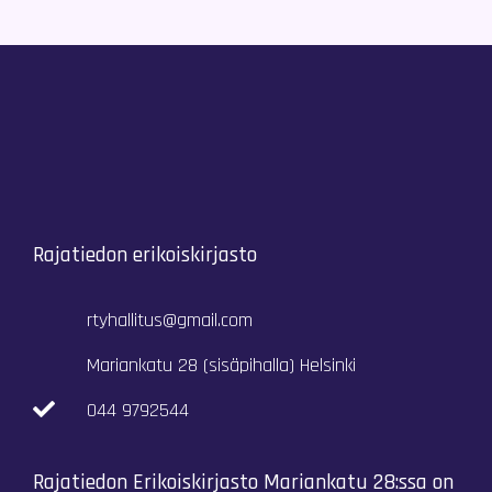
Rajatiedon erikoiskirjasto
rtyhallitus@gmail.com
Mariankatu 28 (sisäpihalla) Helsinki
044 9792544
Rajatiedon Erikoiskirjasto Mariankatu 28:ssa on