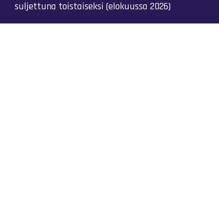
suljettuna toistaiseksi (elokuussa 2026)
Kaikki yhteystiedot
Tietosuojaseloste
Rajatiedon Yhteistyö Ry © 2023 |