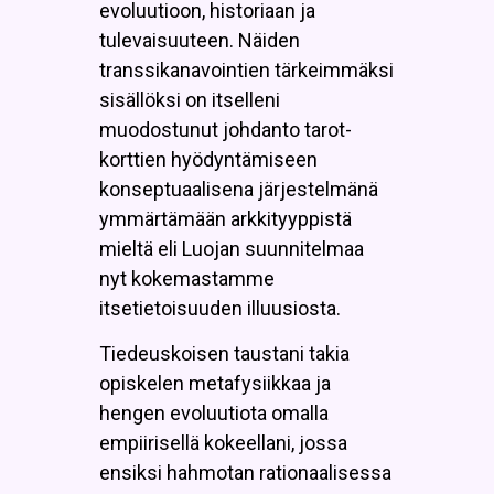
evoluutioon, historiaan ja
tulevaisuuteen. Näiden
transsikanavointien tärkeimmäksi
sisällöksi on itselleni
muodostunut johdanto tarot-
korttien hyödyntämiseen
konseptuaalisena järjestelmänä
ymmärtämään arkkityyppistä
mieltä eli Luojan suunnitelmaa
nyt kokemastamme
itsetietoisuuden illuusiosta.
Tiedeuskoisen taustani takia
opiskelen metafysiikkaa ja
hengen evoluutiota omalla
empiirisellä kokeellani, jossa
ensiksi hahmotan rationaalisessa