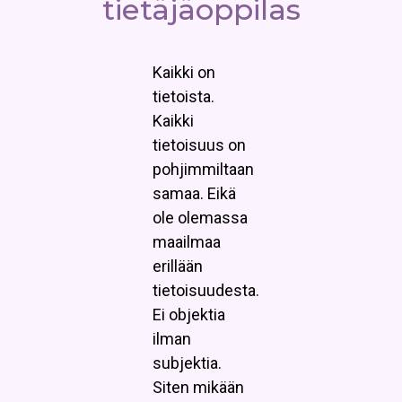
tietäjäoppilas
Kaikki on
tietoista.
Kaikki
tietoisuus on
pohjimmiltaan
samaa. Eikä
ole olemassa
maailmaa
erillään
tietoisuudesta.
Ei objektia
ilman
subjektia.
Siten mikään