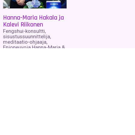
Hanna-Maria Hakala ja
Kalevi Riikonen
Fengshui-konsultti,
sisustussuunnittelija,
meditaatio-ohjaaja,
Enjoneuvoja Hanna-Maria &
kirjailija, kontaktihenkilö,
luennoitsija, kouluttaja
Kalevi
Lue lisää »