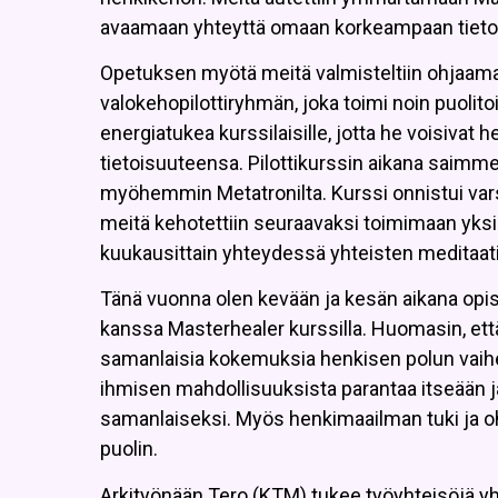
avaamaan yhteyttä omaan korkeampaan tieto
Opetuksen myötä meitä valmisteltiin ohjaamaa
valokehopilottiryhmän, joka toimi noin puolito
energiatukea kurssilaisille, jotta he voisi
tietoisuuteensa. Pilottikurssin aikana saimme v
myöhemmin Metatronilta. Kurssi onnistui varsi
meitä kehotettiin seuraavaksi toimimaan yksin
kuukausittain yhteydessä yhteisten meditaat
Tänä vuonna olen kevään ja kesän aikana opis
kanssa Masterhealer kurssilla. Huomasin, että 
samanlaisia kokemuksia henkisen polun vai
ihmisen mahdollisuuksista parantaa itseään 
samanlaiseksi. Myös henkimaailman tuki ja o
puolin.
Arkityönään Tero (KTM) tukee työyhteisöjä y