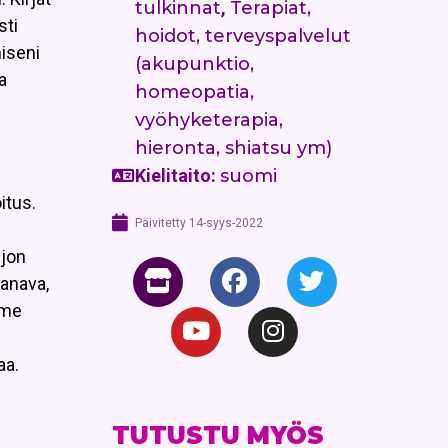
tulkinnat
,
Terapiat,
sti
hoidot, terveyspalvelut
miseni
(akupunktio,
a
homeopatia,
vyöhyketerapia,
hieronta, shiatsu ym)
Kielitaito:
suomi
itus.
Päivitetty
14-syys-2022
ljon
kanava,
mme
aa.
TUTUSTU MYÖS