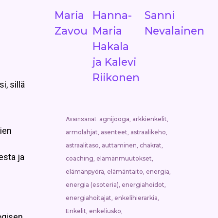
Maria
Hanna-
Sanni
Zavou
Maria
Nevalainen
Hakala
ja Kalevi
Riikonen
, sillä
agnijooga
arkkienkelit
Avainsanat:
,
,
jien
armolahjat
asenteet
astraalikeho
,
,
,
astraalitaso
auttaminen
chakrat
,
,
,
sta ja
coaching
elämänmuutokset
,
,
elämänpyörä
elämäntaito
energia
,
,
,
energia (esoteria)
energiahoidot
,
,
energiahoitajat
enkelihierarkia
,
,
Enkelit
enkeliusko
,
,
ogisen