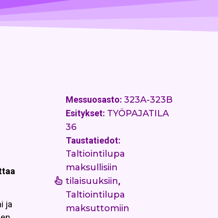
Messuosasto:
323A-323B
Esitykset:
TYÖPAJATILA
36
Taustatiedot:
Taltiointilupa
maksullisiin
ttaa
tilaisuuksiin
,
Taltiointilupa
i ja
maksuttomiin
een