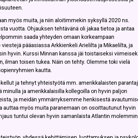
isuuteen.
n myös muita, ja niin aloitimmekin syksyllä 2020 ns.
ista vuotta. Ohjauksen tehtävänä oli jakaa tietoa ja antaa
vat helpommin saada yhteyden omaan korkeampaan
iestejä pääasiassa Arkkienkeli Arielilta ja Mikaelilta, ja
n hyvin. Kurssi Minnan kanssa jäi toistaiseksi viimeiseksi
, ilman toisen tukea. Näin on tehty. Olemme toki vielä
iopienryhmien kautta.
kellut ja tehnyt yhteistyötä mm. amerikkalaisten paranta
minulla ja amerikkalaisilla kollegoilla on hyvin paljon
heista, ja meidän ymmärryksemme henkisestä avautumise
ja auttaa myös muita paranemaan on osoittautunut hyvin
hjaus tuntui olevan hyvin samanlaista Atlantin molemmin
hteistyön, yhdessä kehittämisen, luottamuksen ja psykol