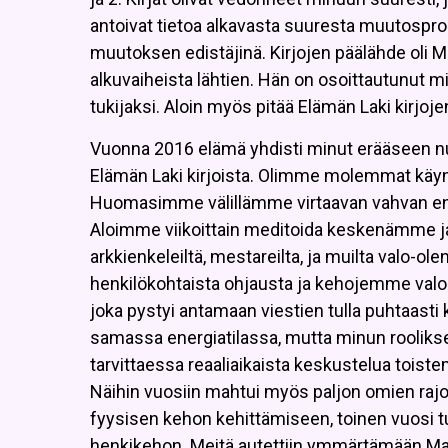
antoivat tietoa alkavasta suuresta muutospros
muutoksen edistäjinä. Kirjojen päälähde oli Me
alkuvaiheista lähtien. Hän on osoittautunut 
tukijaksi. Aloin myös pitää Elämän Laki kirjoje
Vuonna 2016 elämä yhdisti minut erääseen nuo
Elämän Laki kirjoista. Olimme molemmat käyne
Huomasimme välillämme virtaavan vahvan ene
Aloimme viikoittain meditoida keskenämme j
arkkienkeleiltä, mestareilta, ja muilta valo-ol
henkilökohtaista ohjausta ja kehojemme valonm
joka pystyi antamaan viestien tulla puhtaast
samassa energiatilassa, mutta minun roolikse
tarvittaessa reaaliaikaista keskustelua toi
Näihin vuosiin mahtui myös paljon omien rajo
fyysisen kehon kehittämiseen, toinen vuosi t
henkikehon. Meitä autettiin ymmärtämään M