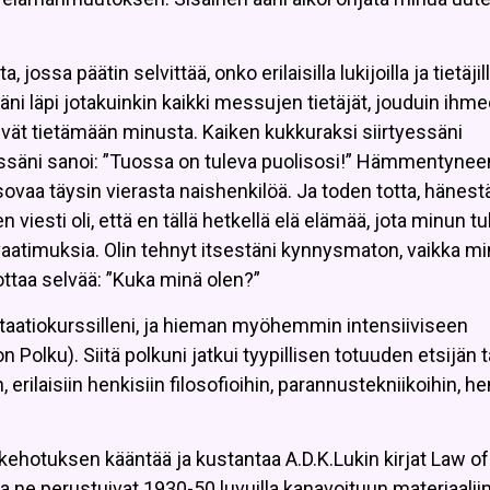
 jossa päätin selvittää, onko erilaisilla lukijoilla ja tietäjil
tyäni läpi jotakuinkin kaikki messujen tietäjät, jouduin ihm
vät tietämään minusta. Kaiken kukkuraksi siirtyessäni
ässäni sanoi: ”Tuossa on tuleva puolisosi!” Hämmentynee
vaa täysin vierasta naishenkilöä. Ja toden totta, hänest
 viesti oli, että en tällä hetkellä elä elämää, jota minun tul
 vaatimuksia. Olin tehnyt itsestäni kynnysmaton, vaikka m
 ottaa selvää: ”Kuka minä olen?”
atiokurssilleni, ja hieman myöhemmin intensiiviseen
olku). Siitä polkuni jatkui tyypillisen totuuden etsijän 
 erilaisiin henkisiin filosofioihin, parannustekniikoihin, he
hotuksen kääntää ja kustantaa A.D.K.Lukin kirjat Law of 
ja ne perustuivat 1930-50 luvuilla kanavoituun materiaaliin.