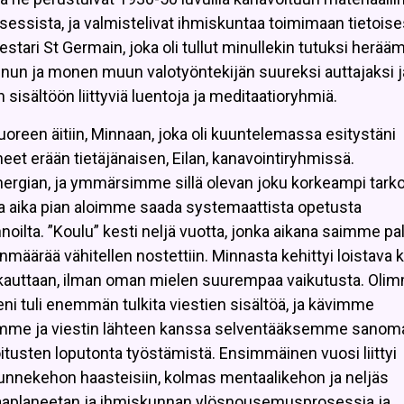
essista, ja valmistelivat ihmiskuntaa toimimaan tietoise
stari St Germain, joka oli tullut minullekin tutuksi herää
minun ja monen muun valotyöntekijän suureksi auttajaksi j
n sisältöön liittyviä luentoja ja meditaatioryhmiä.
reen äitiin, Minnaan, joka oli kuuntelemassa esitystäni
et erään tietäjänaisen, Eilan, kanavointiryhmissä.
rgian, ja ymmärsimme sillä olevan joku korkeampi tarko
a aika pian aloimme saada systemaattista opetusta
ennoilta. ”Koulu” kesti neljä vuotta, jonka aikana saimme pa
äärää vähitellen nostettiin. Minnasta kehittyi loistava 
i kauttaan, ilman oman mielen suurempaa vaikutusta. Oli
ni tuli enemmän tulkita viestien sisältöä, ja kävimme
stemme ja viestin lähteen kanssa selventääksemme sanom
itusten loputonta työstämistä. Ensimmäinen vuosi liittyi
unnekehon haasteisiin, kolmas mentaalikehon ja neljäs
aaplaneetan ja ihmiskunnan ylösnousemusprosessia ja