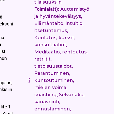
tilaisuuksiin
Toimiala(t):
Auttamistyö
ja hyväntekeväisyys
,
lä
Elämäntaito, intuitio,
eekseni
itsetuntemus
,
Koulutus, kurssit,
nä
ä
konsultaatiot
,
isi
Meditaatio, rentoutus,
inun
retriitit,
tietoisuustaidot
,
Parantuminen,
kuntoutuminen,
tapaan,
mielen voima,
nkisiin
coaching
,
Selvänäkö,
kanavointi,
life 1
ennustaminen,
 Kirjat