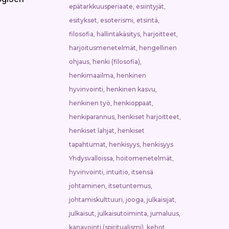
epätarkkuusperiaate
esiintyjät
,
,
esitykset
esoterismi
etsintä
,
,
,
filosofia
hallintakäsitys
harjoitteet
,
,
,
harjoitusmenetelmät
hengellinen
,
ohjaus
henki (filosofia)
,
,
henkimaailma
henkinen
,
hyvinvointi
henkinen kasvu
,
,
henkinen työ
henkioppaat
,
,
henkiparannus
henkiset harjoitteet
,
,
henkiset lahjat
henkiset
,
tapahtumat
henkisyys
henkisyys
,
,
Yhdysvalloissa
hoitomenetelmät
,
,
hyvinvointi
intuitio
itsensä
,
,
johtaminen
itsetuntemus
,
,
johtamiskulttuuri
jooga
julkaisijat
,
,
,
julkaisut
julkaisutoiminta
jumaluus
,
,
,
kanavointi (spiritualismi)
kehot
,