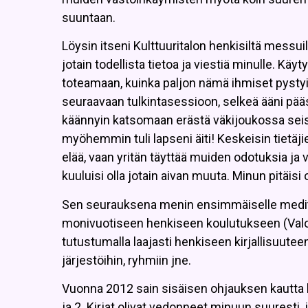
suuntaan.
Löysin itseni Kulttuuritalon henkisiltä messuilta,
jotain todellista tietoa ja viestiä minulle. Käy
toteamaan, kuinka paljon nämä ihmiset pystyi
seuraavaan tulkintasessioon, selkeä ääni pä
käännyin katsomaan erästä väkijoukossa seiso
myöhemmin tuli lapseni äiti! Keskeisin tietäjien
elää, vaan yritän täyttää muiden odotuksia ja
kuuluisi olla jotain aivan muuta. Minun pitäisi
Sen seurauksena menin ensimmäiselle medita
monivuotiseen henkiseen koulutukseen (Valon P
tutustumalla laajasti henkiseen kirjallisuuteen,
järjestöihin, ryhmiin jne.
Vuonna 2012 sain sisäisen ohjauksen kautta ke
ja 2. Kirjat olivat vedonneet minuun suuresti, 