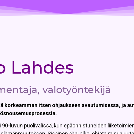
o Lahdes
entaja, valotyöntekijä
itä korkeamman itsen ohjaukseen avautumisessa, ja au
lösnousemusprosessia.
90-luvun puolivälissä, kun epäonnistuneiden liiketoimien
elämänmuutoksen. Sisäinen ääni alkoi ohjata minua uut