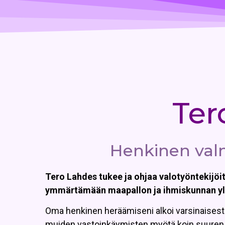
Ter
Henkinen valm
Tero Lahdes tukee ja ohjaa valotyöntekijö
ymmärtämään maapallon ja ihmiskunnan y
Oma henkinen heräämiseni alkoi varsinaisesti 
muiden vastoinkäymisten myötä koin suuren 