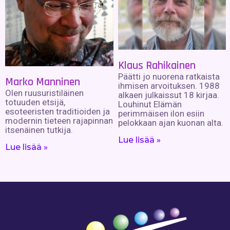
Klaus Rahikainen
Päätti jo nuorena ratkaista
Marko Manninen
ihmisen arvoituksen. 1988
Olen ruusuristiläinen
alkaen julkaissut 18 kirjaa.
totuuden etsijä,
Louhinut Elämän
esoteeristen traditioiden ja
perimmäisen ilon esiin
modernin tieteen rajapinnan
pelokkaan ajan kuonan alta.
itsenäinen tutkija.
Lue lisää »
Lue lisää »