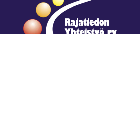
Hengestä tietoa,
tiedosta henkeä.
Rajatiedon erikoiskirjasto
rtyhallitus@gmail.com
Mariankatu 28 (sisäpihalla) Helsinki
044 9792544
Rajatiedon Erikoiskirjasto Mariankatu 28:ssa on