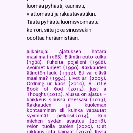
luomaa pyhästi, kauniisti,
viattomasti ja rakastavastikin.
Tästä pyhästä luomisvoimasta
kerron, siitä joka sinussakin
odottaa heräämistään.
Julkaisuja: Ajatuksen hatara
maailma (1988), Elämän outo kulku
(1988), Puheita pojalleni (1988),
Avoimet kirjeet (1990), Rakkauden
äänetön laulu (1992), EU vai elävä
maailma? (1994), Livet är! (2005),
Ordning ur kaos (2010), A Little
Book of God (2012), Just a
Thought (2012), Alussa on ajatus –
kaikkeus sinussa itsessäsi (2013),
Rakkauden ja kuoleman
kohtaaminen eli kuinka vapautat
syvimmät pelkosi(2014), Kun
miehen sydän avautuu (2016),
Pelon tuolla puolen (2020), Olet
rakkaus jota kaipaat (2020), Kissa