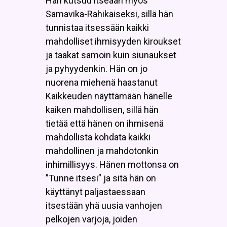
Hän kutsuu itseään myös
Samavika-Rahikaiseksi, sillä hän
tunnistaa itsessään kaikki
mahdolliset ihmisyyden kiroukset
ja taakat samoin kuin siunaukset
ja pyhyydenkin. Hän on jo
nuorena miehenä haastanut
Kaikkeuden näyttämään hänelle
kaiken mahdollisen, sillä hän
tietää että hänen on ihmisenä
mahdollista kohdata kaikki
mahdollinen ja mahdotonkin
inhimillisyys. Hänen mottonsa on
”Tunne itsesi” ja sitä hän on
käyttänyt paljastaessaan
itsestään yhä uusia vanhojen
pelkojen varjoja, joiden