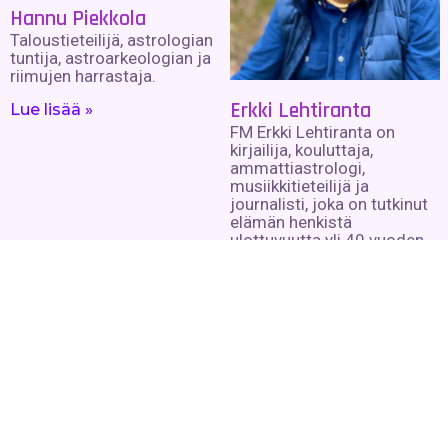
Hannu Piekkola
Taloustieteilijä, astrologian
tuntija, astroarkeologian ja
riimujen harrastaja.
Erkki Lehtiranta
Lue lisää »
FM Erkki Lehtiranta on
kirjailija, kouluttaja,
ammattiastrologi,
musiikkitieteilijä ja
journalisti, joka on tutkinut
elämän henkistä
ulottuvuutta yli 40 vuoden
ajan. Näistä tutkimuksista
on syntynyt 12 kirjaa
henkisyyden eri osa-alueilta
sekä satoja kirjoituksia,
luentoja ja kursseja eri
foorumeille.
Lue lisää »