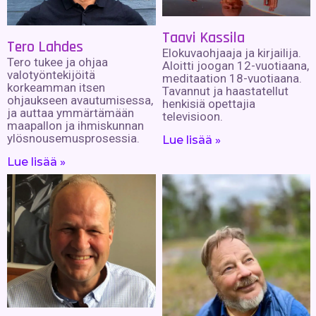
Taavi Kassila
Tero Lahdes
Elokuvaohjaaja ja kirjailija.
Tero tukee ja ohjaa
Aloitti joogan 12-vuotiaana,
valotyöntekijöitä
meditaation 18-vuotiaana.
korkeamman itsen
Tavannut ja haastatellut
ohjaukseen avautumisessa,
henkisiä opettajia
ja auttaa ymmärtämään
televisioon.
maapallon ja ihmiskunnan
ylösnousemusprosessia.
Lue lisää »
Lue lisää »