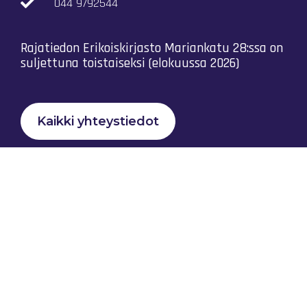
044 9792544
Rajatiedon Erikoiskirjasto Mariankatu 28:ssa on
suljettuna toistaiseksi (elokuussa 2026)
Kaikki yhteystiedot
Tietosuojaseloste
Rajatiedon Yhteistyö Ry © 2023 |