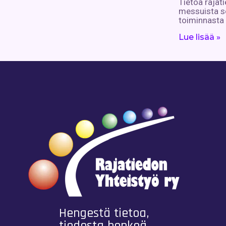
Tietoa rajat
messuista s
toiminnasta
Lue lisää »
Hengestä tietoa,
tiedosta henkeä.