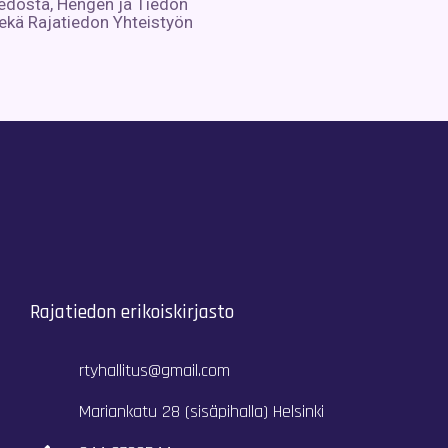
iedosta, Hengen ja Tiedon
ekä Rajatiedon Yhteistyön
Rajatiedon erikoiskirjasto
rtyhallitus@gmail.com
Mariankatu 28 (sisäpihalla) Helsinki